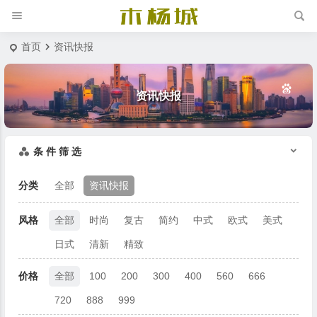
首页
资讯快报
资讯快报
条 件 筛 选
分类
全部
资讯快报
风格
全部
时尚
复古
简约
中式
欧式
美式
日式
清新
精致
价格
全部
100
200
300
400
560
666
720
888
999